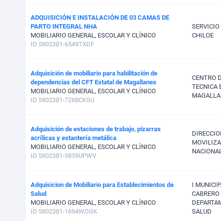
ADQUISICIÓN E INSTALACIÓN DE 03 CAMAS DE
PARTO INTEGRAL NHA
SERVICIO
MOBILIARIO GENERAL, ESCOLAR Y CLÍNICO
CHILOE
ID 5802381-6549TXDF
Adquisición de mobiliario para habilitación de
CENTRO 
dependencias del CFT Estatal de Magallanes
TECNICA 
MOBILIARIO GENERAL, ESCOLAR Y CLÍNICO
MAGALLA
ID 5802381-7268CKSU
Adquisición de estaciones de trabajo, pizarras
DIRECCIO
acrílicas y estantería metálica
MOVILIZ
MOBILIARIO GENERAL, ESCOLAR Y CLÍNICO
NACIONA
ID 5802381-9839UPWV
Adquisicion de Mobiliario para Establecimientos de
I MUNICI
Salud
CABRERO
MOBILIARIO GENERAL, ESCOLAR Y CLÍNICO
DEPARTA
ID 5802381-1694WOGK
SALUD