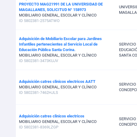
PROYECTO MAG21991 DE LA UNIVERSIDAD DE
UNIVERSI
MAGALLANES, SOLICITUD N° 158973
MAGALLA
MOBILIARIO GENERAL, ESCOLAR Y CLÍNICO
ID 5802381-2575ATWO
Adquisición de Mobiliario Escolar para Jardines
Infantiles pertenecientes al Servicio Local de
SERVICIO
Educación Pública Santa Corina.
EDUCACIÓ
MOBILIARIO GENERAL, ESCOLAR Y CLÍNICO
SANTA C
ID 5802381-3473KUJV
Adquisición catres clinicos electricos AATT
SERVICIO
MOBILIARIO GENERAL, ESCOLAR Y CLÍNICO
CONCEPC
ID 5802381-7462HJLS
Adquisición catres clinicos electricos
SERVICIO
MOBILIARIO GENERAL, ESCOLAR Y CLÍNICO
CONCEPC
ID 5802381-8369LZGP